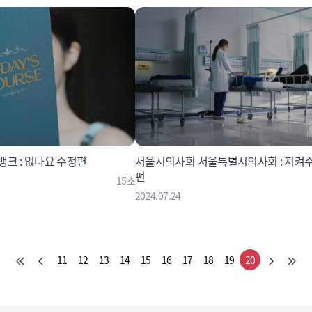
크 : 없나요 수정편
서울시의사회 서울특별시의사회 : 지켜
편
15초
2024.07.24
11
12
13
14
15
16
17
18
19
20