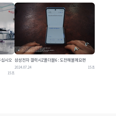
주십시오
삼성전자 갤럭시Z폴더블6 : 도전해볼께요편
2024.07.24
15초
15초