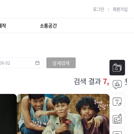
로그인
회원가입
제작
소통공간
상세검색
검색 결과
7,833
편