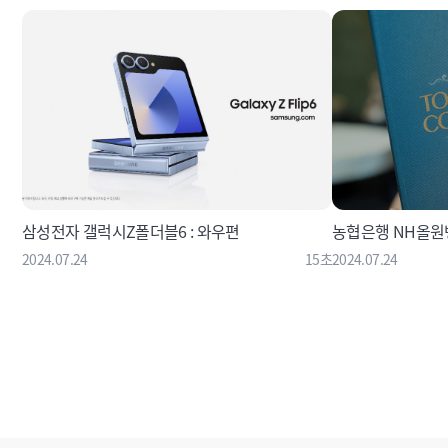
삼성전자 갤럭시Z폴더블6 : 와우편
농협은행 NH올원뱅
2024.07.24
15초
2024.07.24