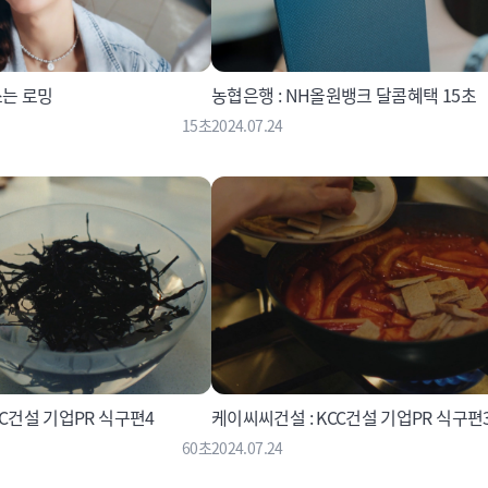
함께쓰는 로밍
농협은행 : NH올원뱅크 달콤혜택 15초
15초
2024.07.24
CC건설 기업PR 식구편4
케이씨씨건설 : KCC건설 기업PR 식구편
60초
2024.07.24