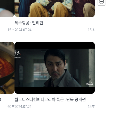
제주항공 : 발리편
15초
2024.07.24
15초
3
월트디즈니컴퍼니코리아 폭군 : 단독 공개편
60초
2024.07.24
15초