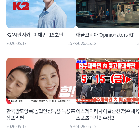
K2:시원서커_이채민_15초편
애플코리아:Opinionators KT
2026.05.12
15초
2026.05.12
한국양토양록:농협안심녹용 녹용홈
에스제이리사이클순천:염주체
삼프리편
스포츠대전B 수정2
2026.05.12
15초
2026.05.12