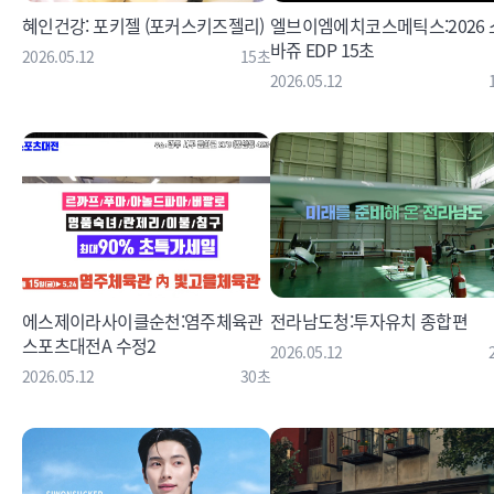
혜인건강: 포키젤 (포커스키즈젤리)
엘브이엠에치코스메틱스:2026 
바쥬 EDP 15초
2026.05.12
15초
2026.05.12
에스제이라사이클순천:염주체육관
전라남도청:투자유치 종합편
스포츠대전A 수정2
2026.05.12
2026.05.12
30초