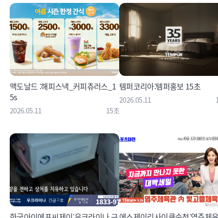
맥도날드 :해피스낵_커피츄러스_1
템퍼코리아:템퍼홍보 15초
5s
2026.05.11
2026.05.11
15초
한국아이에프씨제이:우크라이나 구
에스제이리사이클순천:염주체