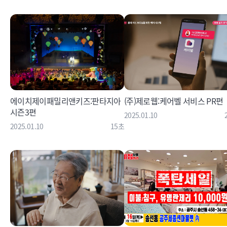
에이치제이패밀리앤키즈:판타지아
(주)제로웹:케어벨 서비스 PR편
시즌3편
2025.01.10
2025.01.10
15초