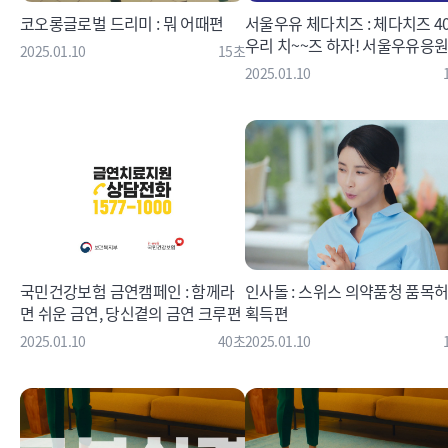
코오롱글로벌 드리미 : 뭐 어때편
서울우유 체다치즈 : 체다치즈 40
우리 치~~즈 하자! 서울우유응
2025.01.10
15초
2025.01.10
국민건강보험 금연캠페인 : 함께라
인사돌 : 스위스 의약품청 품목
면 쉬운 금연, 당신곁의 금연 크루편
획득편
2025.01.10
40초
2025.01.10