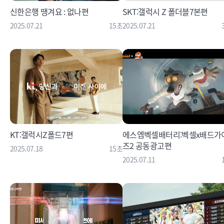
신한은행 땡겨요 : 없나편
SKT:갤럭시 Z 폴더블7본편
2025.07.21
15초
2025.07.21
KT:갤럭시Z폴드7편
에스엠벡셀배터리:벡셀x배드가
즈2 공동광고편
2025.07.18
15초
2025.07.11