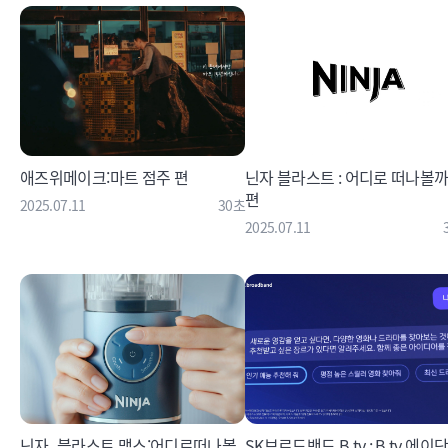
애즈위메이크:마트 점주 편
닌자 블라스트 : 어디로 떠나볼까
편
2025.07.11
30초
2025.07.11
닌자_블라스트 맥스:어디로떠나볼
SK브로드밴드 B tv : B tv 에이닷