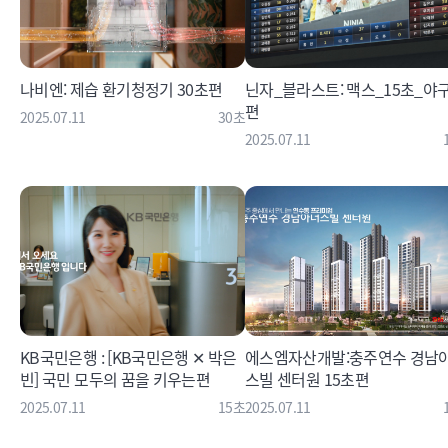
나비엔: 제습 환기청정기 30초편
닌자_블라스트: 맥스_15초_야
편
2025.07.11
30초
2025.07.11
KB국민은행 : [KB국민은행 ✕ 박은
에스엠자산개발:충주연수 경남
빈] 국민 모두의 꿈을 키우는편
스빌 센터원 15초편
2025.07.11
15초
2025.07.11