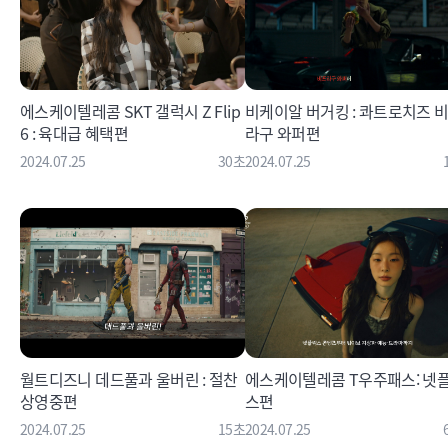
에스케이텔레콤 SKT 갤럭시 Z Flip
비케이알 버거킹 : 콰트로치즈 
6 : 육대급 혜택편
라구 와퍼편
2024.07.25
30초
2024.07.25
월트디즈니 데드풀과 울버린 : 절찬
에스케이텔레콤 T우주패스: 넷
상영중편
스편
2024.07.25
15초
2024.07.25