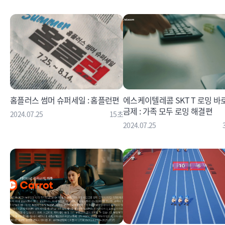
홈플러스 썸머 슈퍼세일 : 홈플런편
에스케이텔레콤 SKT T 로밍 바
금제 : 가족 모두 로밍 해결편
2024.07.25
15초
2024.07.25