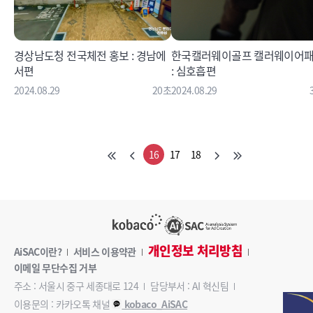
경상남도청 전국체전 홍보 : 경남에
한국캘러웨이골프 캘러웨이어
서편
: 심호흡편
2024.08.29
20초
2024.08.29
16
17
18
개인정보 처리방침
AiSAC이란?
서비스 이용약관
이메일 무단수집 거부
주소 : 서울시 중구 세종대로 124
담당부서 : AI 혁신팀
이용문의 : 카카오톡 채널
kobaco_AiSAC