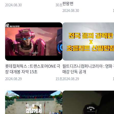
판왕편
2024.08.30
30초
2024.08.30
롯데컬쳐웍스 : 트랜스포머ONE 극
월트디즈니컴퍼니코리아 : 영화 
장 대개봉 자막 15초
매강 단독 공개
2024.08.29
15초
2024.08.29