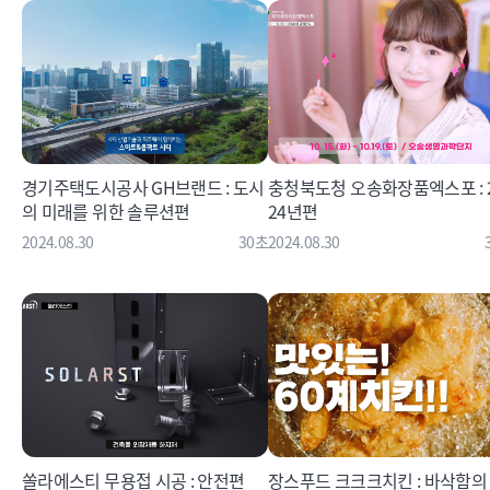
경기주택도시공사 GH브랜드 : 도시
충청북도청 오송화장품엑스포 : 
의 미래를 위한 솔루션편
24년편
2024.08.30
30초
2024.08.30
쏠라에스티 무용접 시공 : 안전편
장스푸드 크크크치킨 : 바삭함의