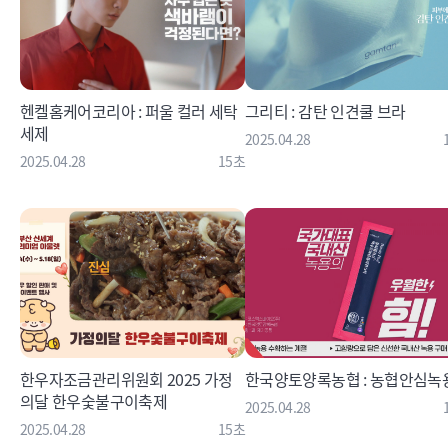
헨켈홈케어코리아 : 퍼울 컬러 세탁
그리티 : 감탄 인견쿨 브라
세제
2025.04.28
2025.04.28
15초
한우자조금관리위원회 2025 가정
한국양토양록농협 : 농협안심녹
의달 한우숯불구이축제
2025.04.28
2025.04.28
15초