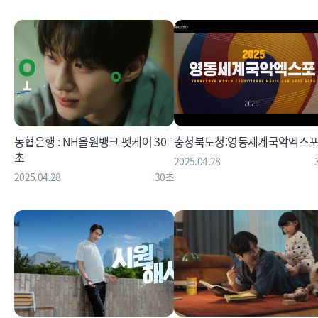
농협은행 : NH올원뱅크 펫케어 30
충청북도청:영동세계국악엑스
초
2025.04.28
2025.04.28
30초