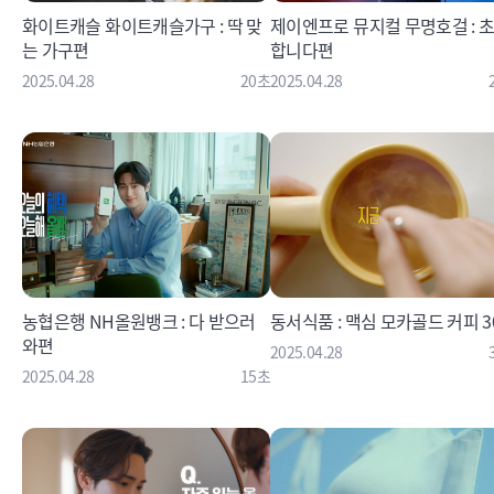
화이트캐슬 화이트캐슬가구 : 딱 맞
제이엔프로 뮤지컬 무명호걸 : 
는 가구편
합니다편
2025.04.28
20초
2025.04.28
농협은행 NH올원뱅크 : 다 받으러
동서식품 : 맥심 모카골드 커피 3
와편
2025.04.28
2025.04.28
15초