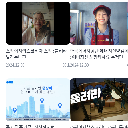
스픽이지랩스코리아 스픽 : 틀려라
한국에너지공단 에너지절약캠
밀라논나편
: 에너지센스 함께해요 수정편
2024.12.30
30초
2024.12.30
중기콜 중기콜 : 정산까지편
스픽이지랩스코리아 스픽 : 틀려