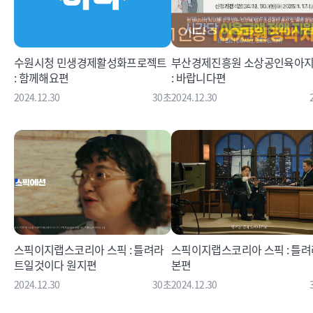
수원시청 민생경제활성화프로젝트
부산경제진흥원 소상공인육아
: 함께해요편
: 바랍니다편
2024.12.30
30초
2024.12.30
스픽이지랩스코리아 스픽 : 틀려라
스픽이지랩스코리아 스픽 : 틀려
트일것이다 원지편
본편
2024.12.30
30초
2024.12.30