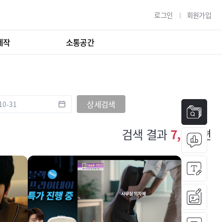
로그인
회원가입
제작
소통공간
상세검색
검색 결과
7,580
편