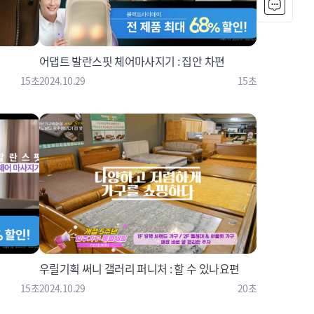
어댑트 발란스핏 체어마사지기 : 집안 차편
15초
2024.10.29
15초
우릴기획 써니 갤러리 퍼니처 : 할 수 있나요편
15초
2024.10.29
20초