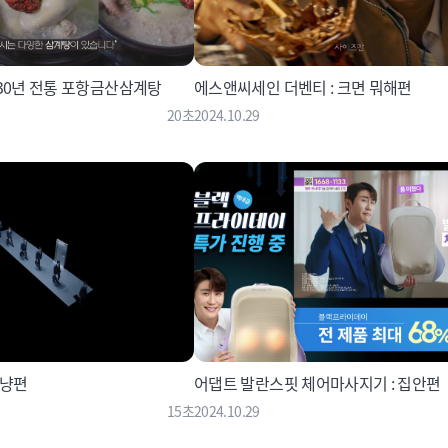
30년 전통 포항금산삼계탕
에스앤씨세인 더벤티 : 크면 뭐해편
20초
2024.10.29
그냥편
어댑트 발란스핏 체어마사지기 : 집안편
15초
2024.10.29