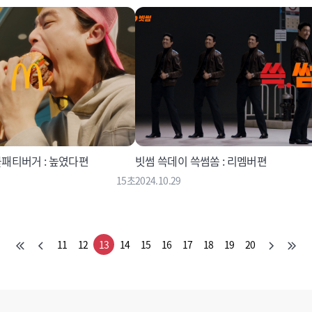
패티버거 : 높였다편
빗썸 쓱데이 쓱썸쏨 : 리멤버편
15초
2024.10.29
11
12
13
14
15
16
17
18
19
20