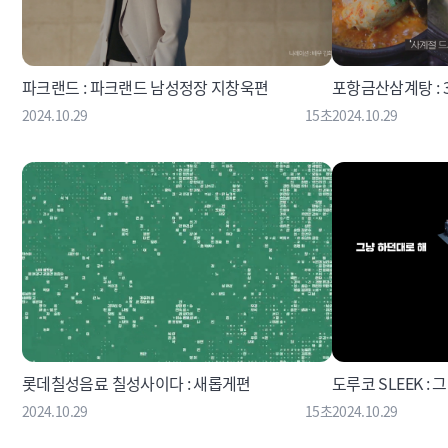
파크랜드 : 파크랜드 남성정장 지창욱편
포항금산삼계탕 : 
2024.10.29
15초
2024.10.29
롯데칠성음료 칠성사이다 : 새롭게편
도루코 SLEEK : 
2024.10.29
15초
2024.10.29