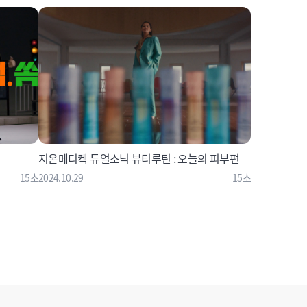
지온메디켁 듀얼소닉 뷰티루틴 : 오늘의 피부편
15초
2024.10.29
15초