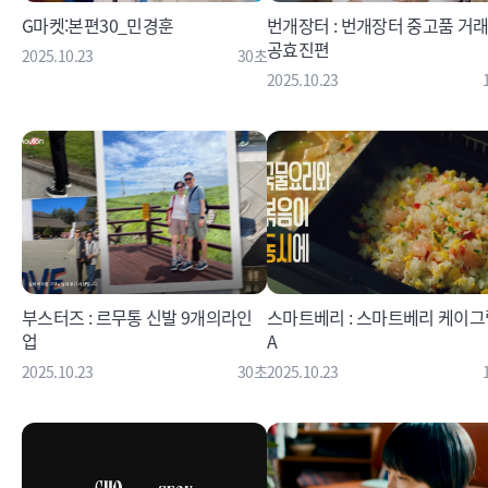
G마켓:본편30_민경훈
번개장터 : 번개장터 중고품 거래
공효진편
2025.10.23
30초
2025.10.23
부스터즈 : 르무통 신발 9개의라인
스마트베리 : 스마트베리 케이그
업
A
2025.10.23
30초
2025.10.23