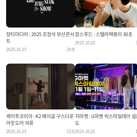
장터미디어 : 2025 조정석 부산콘서
장스푸드 : 스텔라떡볶이 30초
트
2025.10.23
2025.10.23
20초
케이투코리아 : K2 베이글 구스다운
지마켓 : G마켓 빅스마일데이 설
아웃도어 의류
도
2025.10.23
15초
2025.10.23