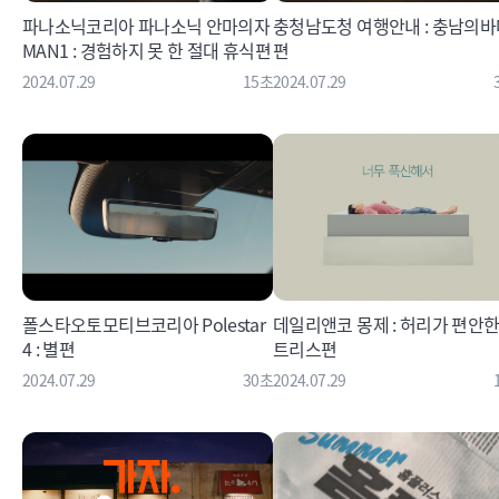
파나소닉코리아 파나소닉 안마의자
충청남도청 여행안내 : 충남의바
MAN1 : 경험하지 못 한 절대 휴식편
편
2024.07.29
15초
2024.07.29
폴스타오토모티브코리아 Polestar
데일리앤코 몽제 : 허리가 편안한
4 : 별편
트리스편
2024.07.29
30초
2024.07.29