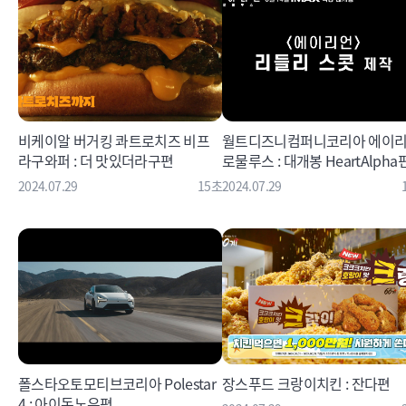
비케이알 버거킹 콰트로치즈 비프
월트디즈니컴퍼니코리아 에이
라구와퍼 : 더 맛있더라구편
로물루스 : 대개봉 HeartAlpha
2024.07.29
15초
2024.07.29
폴스타오토모티브코리아 Polestar
장스푸드 크랑이치킨 : 잔다편
4 : 아이돈노우편