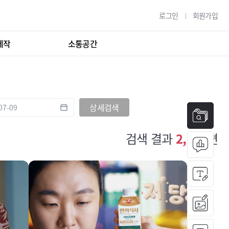
로그인
회원가입
제작
소통공간
상세검색
검색 결과
2,820
편