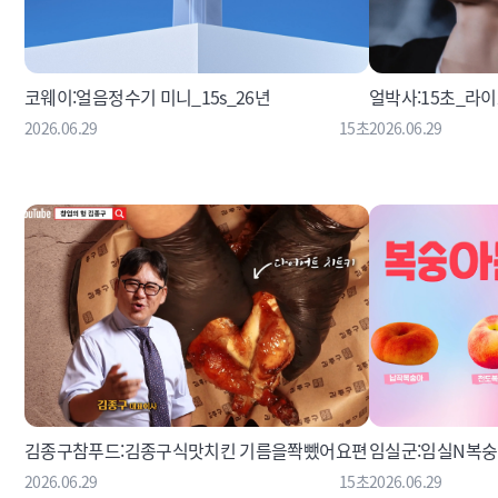
코웨이:얼음정수기 미니_15s_26년
얼박사:15초_라
2026.06.29
15초
2026.06.29
김종구참푸드:김종구식맛치킨 기름을쫙뺐어요편
임실군:임실N복
2026.06.29
15초
2026.06.29