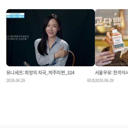
유니세프: 희망의 자국_박주미편_324
서울우유: 한끼식
2026.06.29
60초
2026.06.29