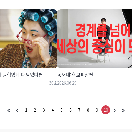
사 균형있게 다 담았다편
동서대: 학교피알편
30초
2026.06.29
1
2
3
4
5
6
7
8
9
10