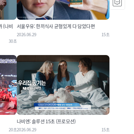
 (나비
서울우유: 한끼식사 균형있게 다 담았다편
2026.06.29
15초
30초
나비엔: 솔루션 15초 (프로모션)
20초
2026.06.29
15초