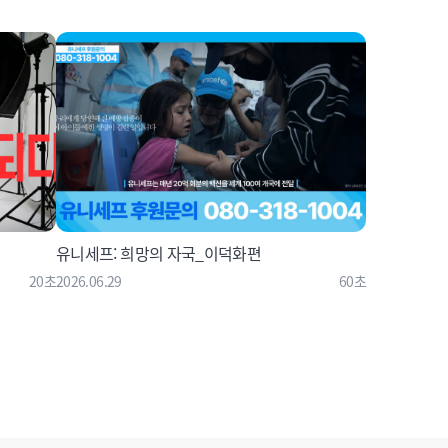
유니세프: 희망의 자국_이덕화편
20초
2026.06.29
60초