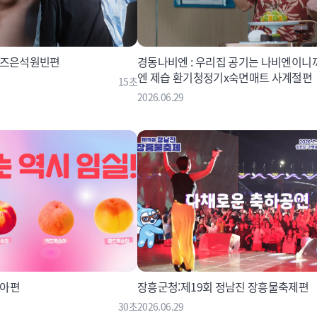
이즈은석원빈편
경동나비엔 : 우리집 공기는 나비엔이니까
엔 제습 환기청정기x숙면매트 사계절편
15초
2026.06.29
숭아편
장흥군청:제19회 정남진 장흥물축제편
30초
2026.06.29