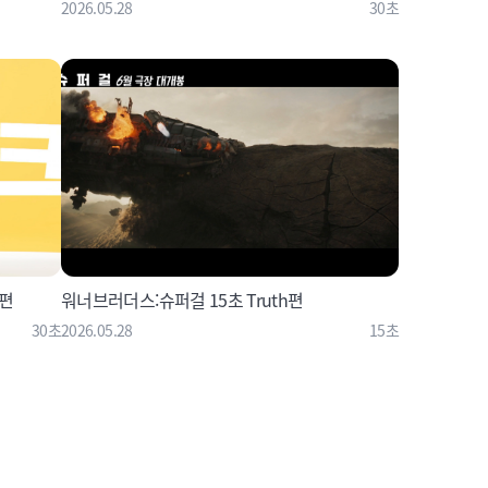
2026.05.28
30초
 편
워너브러더스:슈퍼걸 15초 Truth편
30초
2026.05.28
15초