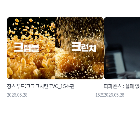
장스푸드:크크크치킨 TVC_15초편
파파존스 : 실패 없
2026.05.28
15초
2026.05.28