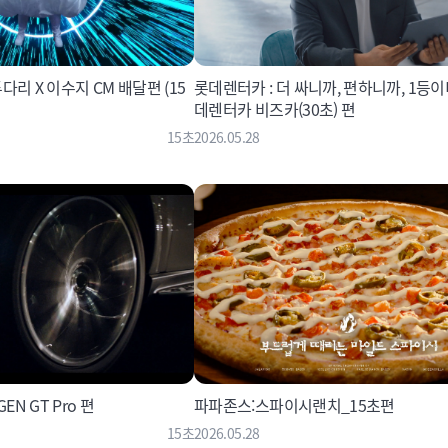
투다리 X 이수지 CM 배달편 (15
롯데렌터카 : 더 싸니까, 편하니까, 1등이니
데렌터카 비즈카(30초) 편
15초
2026.05.28
EN GT Pro 편
파파존스:스파이시랜치_15초편
15초
2026.05.28