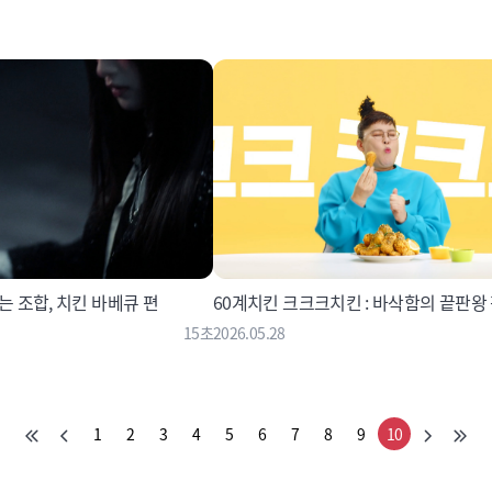
는 조합, 치킨 바베큐 편
60계치킨 크크크치킨 : 바삭함의 끝판왕
15초
2026.05.28
1
2
3
4
5
6
7
8
9
10