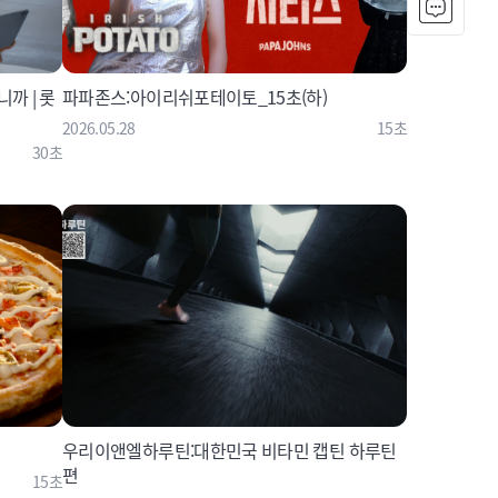
까 | 롯
파파존스:아이리쉬포테이토_15초(하)
2026.05.28
15초
30초
우리이앤엘하루틴:대한민국 비타민 캡틴 하루틴
편
15초