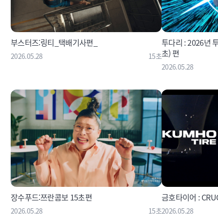
부스터즈:링티_택배기사편_
투다리 : 2026년 
초) 편
2026.05.28
15초
2026.05.28
장수푸드:쯔란콤보 15초편
금호타이어 : CRUG
2026.05.28
15초
2026.05.28