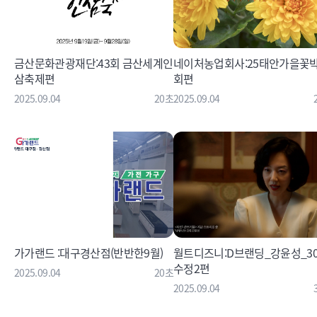
금산문화관광재단:43회 금산세계인
네이처농업회사:25태안가을꽃
삼축제편
회편
2025.09.04
20초
2025.09.04
가가랜드 :대구경산점(반반한9월)
월트디즈니:D브랜딩_강윤성_30
수정2편
2025.09.04
20초
2025.09.04