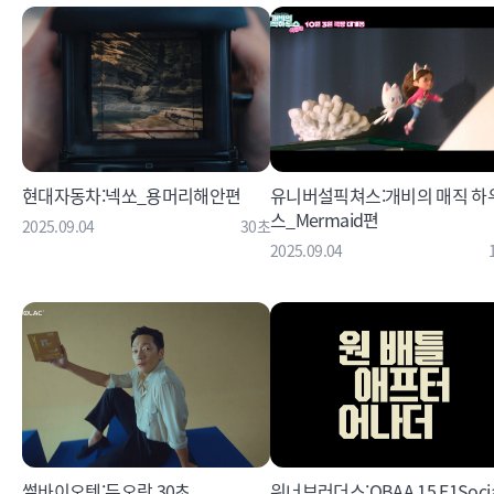
현대자동차:넥쏘_용머리해안편
유니버설픽쳐스:개비의 매직 하
스_Mermaid편
2025.09.04
30초
2025.09.04
썰바이오텍:듀오락 30초
워너브러더스:OBAA 15 F1Socia