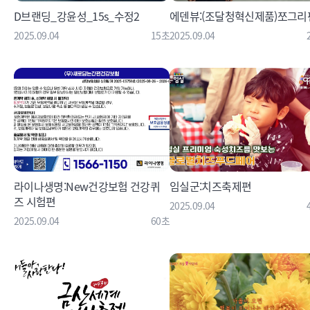
D브랜딩_강윤성_15s_수정2
에덴뷰:(조달청혁신제품)쪼그리
2025.09.04
15초
2025.09.04
라이나생명:New건강보험 건강퀴
임실군:치즈축제편
즈 시험편
2025.09.04
2025.09.04
60초